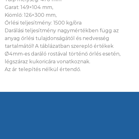
Garat: 149×104 mm,
Kiömlő: 126×300 mm,
Őrlési teljesítmény: 1500 kg/óra
Darálási teljesítmény nagymértékben függ az
anyag őrlési tulajdonságától és nedvesség
tartalmától! A táblázatban szereplő értékek
Ø4mm-es daráló rostával történő őrlés esetén,
légszáraz kukoricára vonatkoznak.
Az ár telepítés nélkül értendő.