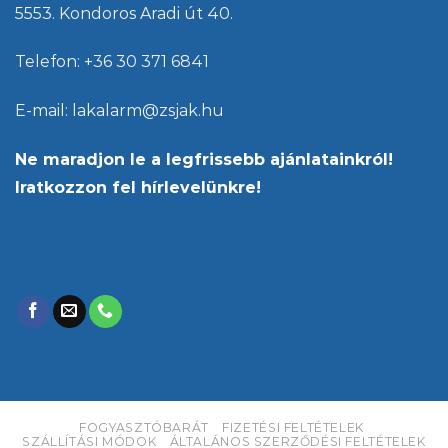
5553. Kondoros Aradi út 40.
Telefon: +36 30 371 6841
E-mail: lakalarm@zsjak.hu
Ne maradjon le a legfrissebb ajánlatainkról!
Iratkozzon fel hírlevelünkre!
FOGYASZTÓBARÁT
FIZETÉSI FELTÉTELEK
SZÁLLÍTÁSI MÓDOK
ÁLTALÁNOS SZERZŐDÉSI FELTÉTELEK