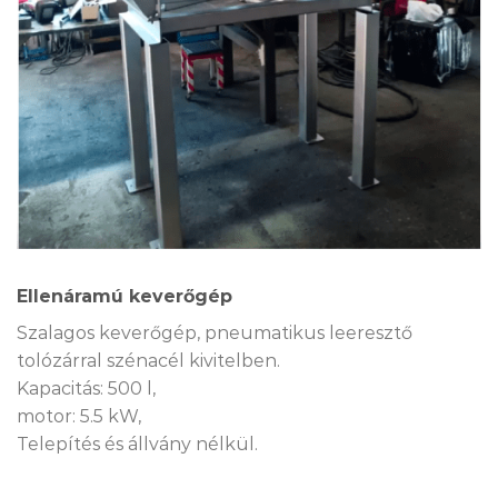
Ellenáramú keverőgép
Szalagos keverőgép, pneumatikus leeresztő
tolózárral szénacél kivitelben.
Kapacitás: 500 l,
motor: 5.5 kW,
Telepítés és állvány nélkül.