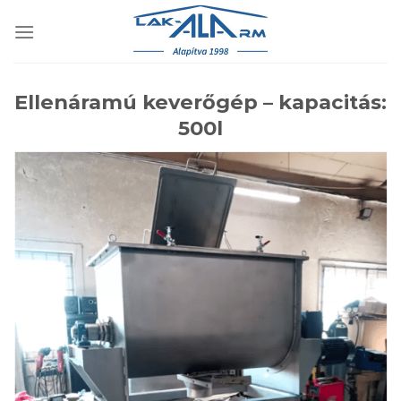
Skip
to
content
Ellenáramú keverőgép – kapacitás:
500l