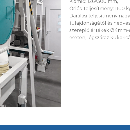
Kiömlő: 126×300 mm,
Őrlési teljesítmény: 1100 k
Darálási teljesítmény nag
tulajdonságától és nedves
szereplő értékek Ø4mm-es
esetén, légszáraz kukoric