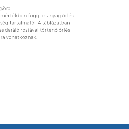
g/óra
ymértékben függ az anyag őrlési
ség tartalmától! A táblázatban
 daráló rostával történő őrlés
ára vonatkoznak.