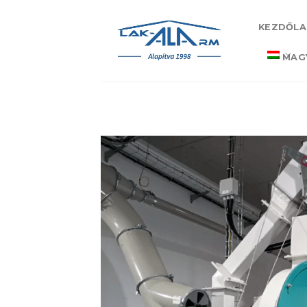
Skip
to
KEZDŐLA
content
MAG