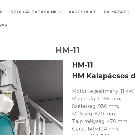
P
SZOLGÁLTATÁSAINK
KAPCSOLAT
PÁLYÁZAT
YAR
HM-11
HM-11
HM Kalapácsos d
Motor teljesítmény: 11 kW,
Magasság: 1038 mm,
Szélesség: 930 mm,
Mélység: 820 mm,
Talp mélység: 470 mm
Garat: 149×104 mm,