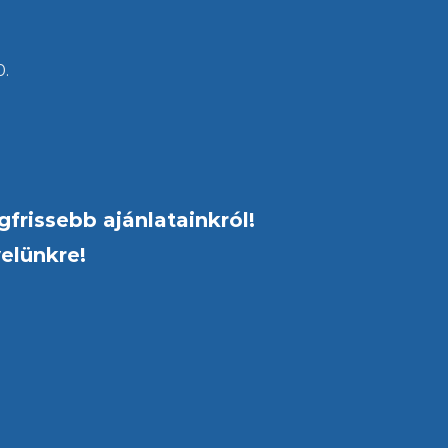
0.
gfrissebb ajánlatainkról!
velünkre!