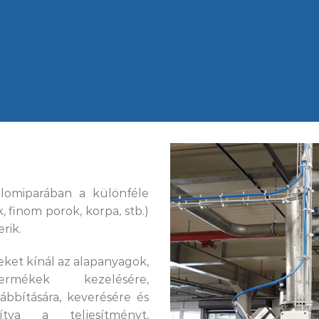
alomiparában a különféle
 finom porok, korpa, stb.)
rik.
eket kínál az alapanyagok,
rmékek kezelésére,
ábbítására, keverésére és
ítva a teljesítményt,