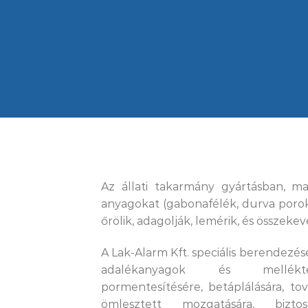
Az állati takarmány gyártásban, m
anyagokat (gabonafélék, durva porok,
őrölik, adagolják, lemérik, és összekeve
A Lak-Alarm Kft. speciális berendezés
adalékanyagok és mellékte
pormentesítésére, betáplálására, tov
ömlesztett mozgatására, biztos