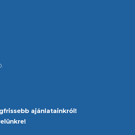
0.
gfrissebb ajánlatainkról!
velünkre!