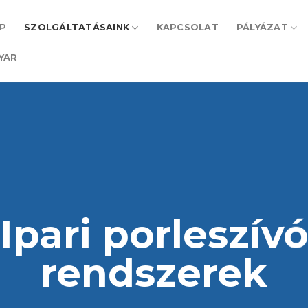
P
SZOLGÁLTATÁSAINK
KAPCSOLAT
PÁLYÁZAT
YAR
Ipari porleszív
rendszerek