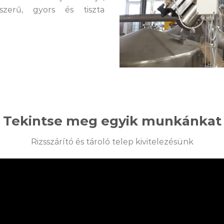
szerű, gyors és tiszta
Tekintse meg egyik munkánkat
Rizsszárító és tároló telep kivitelezésünk